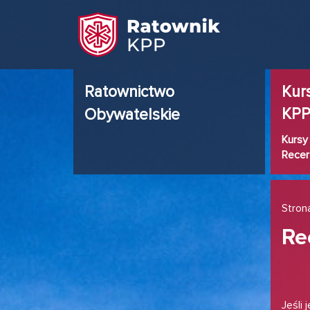
Ratownictwo
Kur
KP
Obywatelskie
Kursy
Recer
Stron
Re
Jeśli