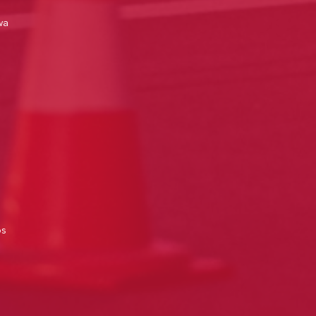
wa
os