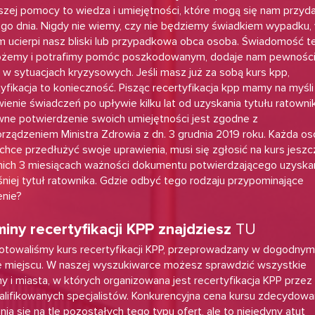
szej pomocy to wiedza i umiejętności, które mogą się nam przyd
go dnia. Nigdy nie wiemy, czy nie będziemy świadkiem wypadku,
m ucierpi nasz bliski lub przypadkowa obca osoba. Świadomość t
żemy i potrafimy pomóc poszkodowanym, dodaje nam pewnośc
e w sytuacjach kryzysowych. Jeśli masz już za sobą kurs kpp,
tyfikacja to konieczność. Pisząc recertyfikacja kpp mamy na myśli
ienie świadczeń po upływie kilku lat od uzyskania tytułu ratowni
ne potwierdzenie swoich umiejętności jest zgodne z
rządzeniem Ministra Zdrowia z dn. 3 grudnia 2019 roku. Każda os
 chce przedłużyć swoje uprawienia, musi się zgłosić na kurs jesz
nich 3 miesiącach ważności dokumentu potwierdzającego uzyska
niej tytuł ratownika. Gdzie odbyć tego rodzaju przypominające
enie?
TU
iny recertyfikacji KPP znajdziesz
otowaliśmy kurs recertyfikacji KPP, przeprowadzany w dogodnym
e miejscu. W naszej wyszukiwarce możesz sprawdzić wszystkie
ny i miasta, w których organizowana jest recertyfikacja KPP przez
lifikowanych specjalistów. Konkurencyjna cena kursu zdecydowa
ia się na tle pozostałych tego typu ofert, ale to niejedyny atut