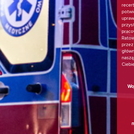
recer
potwi
uprawn
przys
praco
Ratow
przez 
główn
naszą 
Ciebie
Wo
m