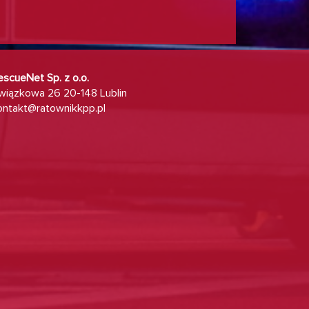
escueNet Sp. z o.o.
wiązkowa 26 20-148 Lublin
ontakt@ratownikkpp.pl