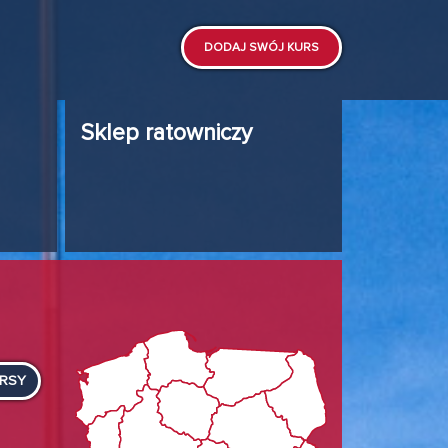
DODAJ SWÓJ KURS
Sklep ratowniczy
URSY