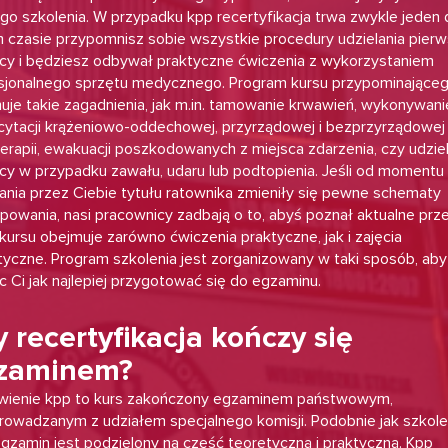
go szkolenia. W przypadku kpp recertyfikacja trwa zwykle jeden 
 czasie przypomnisz sobie wszystkie procedury udzielania pierw
y i będziesz odbywał praktyczne ćwiczenia z wykorzystaniem
sjonalnego sprzętu medycznego. Program kursu przypominające
uje takie zagadnienia, jak m.in. tamowanie krwawień, wykonywani
cytacji krążeniowo-oddechowej, przyrządowej i bezprzyrządowej
terapii, ewakuacji poszkodowanych z miejsca zdarzenia, czy udzie
y w przypadku zawału, udaru lub podtopienia. Jeśli od momentu
ania przez Ciebie tytułu ratownika zmieniły się pewne schematy
powania, nasi pracownicy zadbają o to, abyś poznał aktualne prze
kursu obejmuje zarówno ćwiczenia praktyczne, jak i zajęcia
tyczne. Program szkolenia jest zorganizowany w taki sposób, aby
 Ci jak najlepiej przygotować się do egzaminu.
 recertyfikacja kończy się
zaminem?
ienie kpp to kurs zakończony egzaminem państwowym,
rowadzanym z udziałem specjalnego komisji. Podobnie jak szkole
 egzamin jest podzielony na część teoretyczną i praktyczną. Kpp