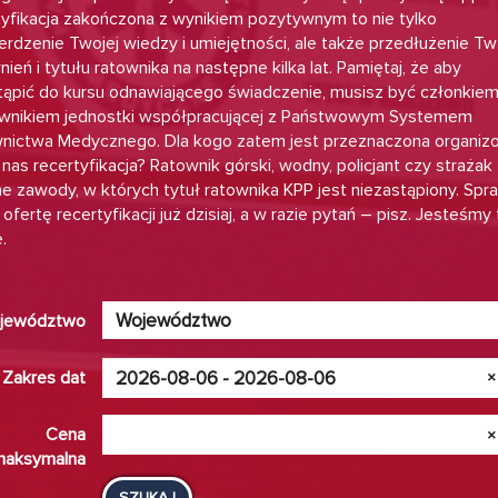
tyfikacja zakończona z wynikiem pozytywnym to nie tylko
erdzenie Twojej wiedzy i umiejętności, ale także przedłużenie Tw
ień i tytułu ratownika na następne kilka lat. Pamiętaj, że aby
tąpić do kursu odnawiającego świadczenie, musisz być członkiem
wnikiem jednostki współpracującej z Państwowym Systemem
nictwa Medycznego. Dla kogo zatem jest przeznaczona organiz
nas recertyfikacja? Ratownik górski, wodny, policjant czy strażak
e zawody, w których tytuł ratownika KPP jest niezastąpiony. Sp
ofertę recertyfikacji już dzisiaj, a w razie pytań – pisz. Jesteśmy 
.
Województwo
jewództwo
Zakres dat
×
Cena
×
aksymalna
SZUKAJ