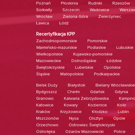
Poznań
Płoskinia
Rudniki
Rzeszów
Sorkwity
Szczecin
Wadowice
Warsza
Wrocław
Zielona Góra
Zwierzyniec
Ławica
Łódź
Recertyfikacja KPP
Zachodniopomorskie
Pomorskie
Warmińsko-mazurskie
Podlaskie
Lubuskie
Wielkopolskie
Kujawsko-pomorskie
Mazowieckie
Dolnośląskie
Łódzkie
Świętokrzyskie
Lubelskie
Opolskie
Śląskie
Małopolskie
Podkarpackie
Belsk Duży
Białystok
Bielany Wrocławskie
Bydgoszcz
Chełm
Gdańsk
Gdynia
Granowo
Kalwaria Zebrzydowska
Kampin
Katowice
Kowary
Kozienice
Koło
Kraków
Krzyżowice
Kłodzko
Lublin
Mszczonów
Nysa
Olsztyn
Opole
Orzechowo
Ostrowiec Świętokrzyski
Ostrołęka
Ożarów Mazowiecki
Police