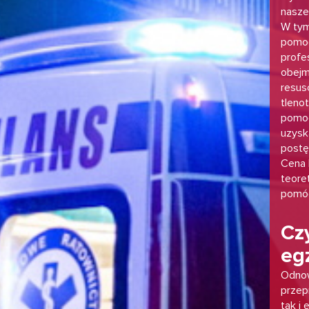
nasze
W tym
pomoc
profe
obejm
resus
tleno
pomoc
uzysk
postę
Cena 
teore
pomóc
Czy
eg
Odnow
przep
tak i