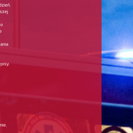
dzień.
szej
go
e
lania
pisy.
nie,