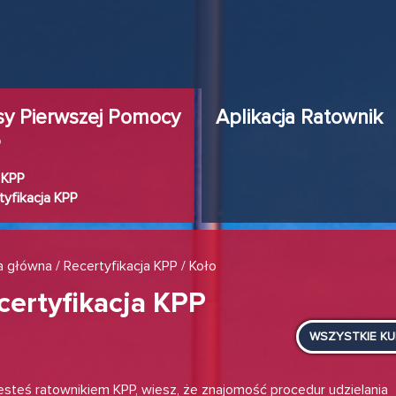
sy Pierwszej Pomocy
Aplikacja Ratownik
P
 KPP
tyfikacja KPP
a główna
/
Recertyfikacja KPP
/ Koło
certyfikacja KPP
WSZYSTKIE K
 jesteś ratownikiem KPP, wiesz, że znajomość procedur udzielania