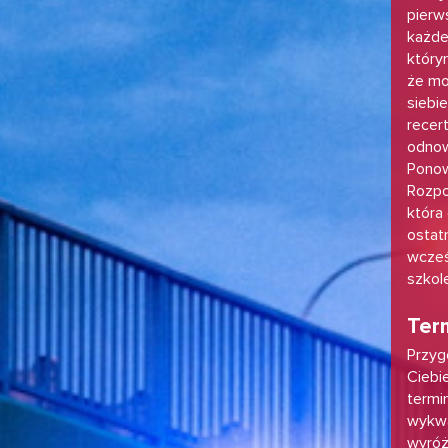
pierw
każde
który
że mo
siebi
recer
odnow
Ponow
Rozpo
która
ostat
wcześ
szkol
Term
Przyg
Ciebi
termi
wykwa
wyróżn