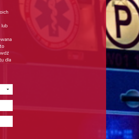
oich
 lub
owana
 to
rawdź
tu dla