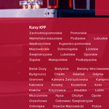
Kursy KPP
Zachodniopomorskie
Pomorskie
Warmińsko-mazurskie
Podlaskie
Lubuskie
Wielkopolskie
Kujawsko-pomorskie
Mazowieckie
Dolnośląskie
Łódzkie
Świętokrzyskie
Lubelskie
Opolskie
Śląskie
Małopolskie
Podkarpackie
Belsk Duży
Białystok
Bielany Wrocławskie
Bydgoszcz
Chełm
Gdańsk
Gdynia
Granowo
Kalwaria Zebrzydowska
Kampin
Katowice
Kowary
Kozienice
Koło
Kraków
Krzyżowice
Kłodzko
Lublin
Mszczonów
Nysa
Olsztyn
Opole
Orzechowo
Ostrowiec Świętokrzyski
Ostrołęka
Ożarów Mazowiecki
Police