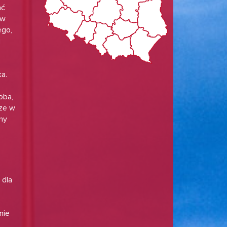
ać
 w
ego,
i
ka.
oba,
cze w
ny
 dla
nie