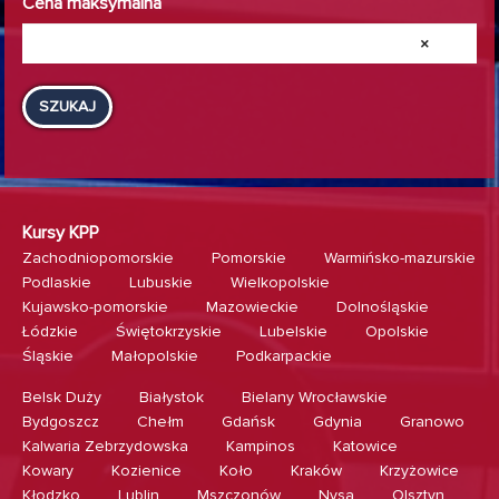
Cena maksymalna
×
SZUKAJ
Kursy KPP
Zachodniopomorskie
Pomorskie
Warmińsko-mazurskie
Podlaskie
Lubuskie
Wielkopolskie
Kujawsko-pomorskie
Mazowieckie
Dolnośląskie
Łódzkie
Świętokrzyskie
Lubelskie
Opolskie
Śląskie
Małopolskie
Podkarpackie
Belsk Duży
Białystok
Bielany Wrocławskie
Bydgoszcz
Chełm
Gdańsk
Gdynia
Granowo
Kalwaria Zebrzydowska
Kampinos
Katowice
Kowary
Kozienice
Koło
Kraków
Krzyżowice
Kłodzko
Lublin
Mszczonów
Nysa
Olsztyn