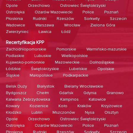
Opole
Orzechowo
Ostrowiec Świętokrzyski
Ostrołęka
Ożarów Mazowiecki
Police
Poznań
Płoskinia
Rudniki
Rzeszów
Sorkwity
Szczecin
Wadowice
Warszawa
Wrocław
Zielona Góra
Zwierzyniec
Ławica
Łódź
Recertyfikacja KPP
Zachodniopomorskie
Pomorskie
Warmińsko-mazurskie
Podlaskie
Lubuskie
Wielkopolskie
Kujawsko-pomorskie
Mazowieckie
Dolnośląskie
Łódzkie
Świętokrzyskie
Lubelskie
Opolskie
Śląskie
Małopolskie
Podkarpackie
Belsk Duży
Białystok
Bielany Wrocławskie
Bydgoszcz
Chełm
Gdańsk
Gdynia
Granowo
Kalwaria Zebrzydowska
Kampinos
Katowice
Kowary
Kozienice
Koło
Kraków
Krzyżowice
Kłodzko
Lublin
Mszczonów
Nysa
Olsztyn
Opole
Orzechowo
Ostrowiec Świętokrzyski
Ostrołęka
Ożarów Mazowiecki
Police
Poznań
Płoskinia
Rudniki
Rzeszów
Sorkwity
Szczecin