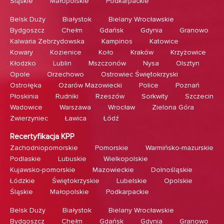
Śląskie
Małopolskie
Podkarpackie
Belsk Duży
Białystok
Bielany Wrocławskie
Bydgoszcz
Chełm
Gdańsk
Gdynia
Granowo
Kalwaria Zebrzydowska
Kampinos
Katowice
Kowary
Kozienice
Koło
Kraków
Krzyżowice
Kłodzko
Lublin
Mszczonów
Nysa
Olsztyn
Opole
Orzechowo
Ostrowiec Świętokrzyski
Ostrołęka
Ożarów Mazowiecki
Police
Poznań
Płoskinia
Rudniki
Rzeszów
Sorkwity
Szczecin
Wadowice
Warszawa
Wrocław
Zielona Góra
Zwierzyniec
Ławica
Łódź
Recertyfikacja KPP
Zachodniopomorskie
Pomorskie
Warmińsko-mazurskie
Podlaskie
Lubuskie
Wielkopolskie
Kujawsko-pomorskie
Mazowieckie
Dolnośląskie
Łódzkie
Świętokrzyskie
Lubelskie
Opolskie
Śląskie
Małopolskie
Podkarpackie
Belsk Duży
Białystok
Bielany Wrocławskie
Bydgoszcz
Chełm
Gdańsk
Gdynia
Granowo