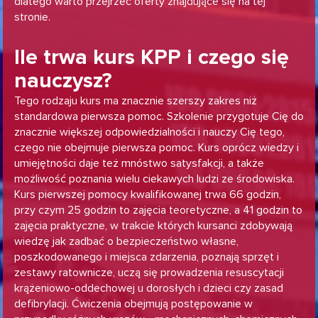
dlatego warto przejrzeć oferty znajdujące się na tej
stronie.
Ile trwa kurs KPP i czego się
nauczysz?
Tego rodzaju kurs ma znacznie szerszy zakres niż
standardowa pierwsza pomoc. Szkolenie przygotuje Cię do
znacznie większej odpowiedzialności i nauczy Cię tego,
czego nie obejmuje pierwsza pomoc. Kurs oprócz wiedzy i
umiejętności daje też mnóstwo satysfakcji, a także
możliwość poznania wielu ciekawych ludzi ze środowiska.
Kurs pierwszej pomocy kwalifikowanej trwa 66 godzin,
przy czym 25 godzin to zajęcia teoretyczne, a 41 godzin to
zajęcia praktyczne, w trakcie których kursanci zdobywają
wiedzę jak zadbać o bezpieczeństwo własne,
poszkodowanego i miejsca zdarzenia, poznają sprzęt i
zestawy ratownicze, uczą się prowadzenia resuscytacji
krążeniowo-oddechowej u dorosłych i dzieci czy zasad
defibrylacji. Ćwiczenia obejmują postępowanie w