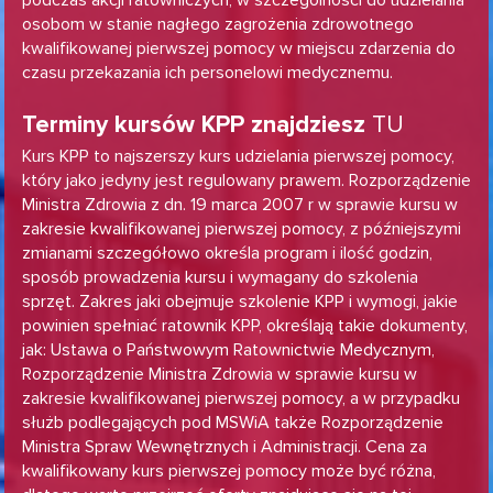
podczas akcji ratowniczych, w szczególności do udzielania
osobom w stanie nagłego zagrożenia zdrowotnego
kwalifikowanej pierwszej pomocy w miejscu zdarzenia do
czasu przekazania ich personelowi medycznemu.
TU
Terminy kursów KPP znajdziesz
Kurs KPP to najszerszy kurs udzielania pierwszej pomocy,
który jako jedyny jest regulowany prawem. Rozporządzenie
Ministra Zdrowia z dn. 19 marca 2007 r w sprawie kursu w
zakresie kwalifikowanej pierwszej pomocy, z późniejszymi
zmianami szczegółowo określa program i ilość godzin,
sposób prowadzenia kursu i wymagany do szkolenia
sprzęt. Zakres jaki obejmuje szkolenie KPP i wymogi, jakie
powinien spełniać ratownik KPP, określają takie dokumenty,
jak: Ustawa o Państwowym Ratownictwie Medycznym,
Rozporządzenie Ministra Zdrowia w sprawie kursu w
zakresie kwalifikowanej pierwszej pomocy, a w przypadku
służb podlegających pod MSWiA także Rozporządzenie
Ministra Spraw Wewnętrznych i Administracji. Cena za
kwalifikowany kurs pierwszej pomocy może być różna,