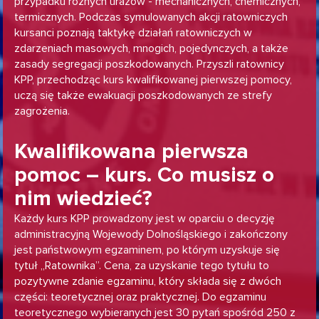
przypadku różnych urazów - mechanicznych, chemicznych,
termicznych. Podczas symulowanych akcji ratowniczych
kursanci poznają taktykę działań ratowniczych w
zdarzeniach masowych, mnogich, pojedynczych, a także
zasady segregacji poszkodowanych. Przyszli ratownicy
KPP, przechodząc kurs kwalifikowanej pierwszej pomocy,
uczą się także ewakuacji poszkodowanych ze strefy
zagrożenia.
Kwalifikowana pierwsza
pomoc – kurs. Co musisz o
nim wiedzieć?
Każdy kurs KPP prowadzony jest w oparciu o decyzję
administracyjną Wojewody Dolnośląskiego i zakończony
jest państwowym egzaminem, po którym uzyskuje się
tytuł „Ratownika”. Cena, za uzyskanie tego tytułu to
pozytywne zdanie egzaminu, który składa się z dwóch
części: teoretycznej oraz praktycznej. Do egzaminu
teoretycznego wybieranych jest 30 pytań spośród 250 z