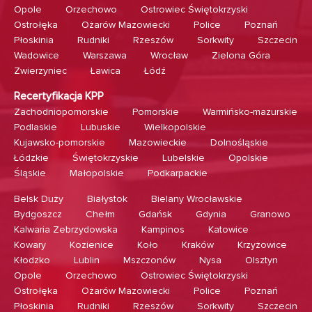
Opole
Orzechowo
Ostrowiec Świętokrzyski
Ostrołęka
Ożarów Mazowiecki
Police
Poznań
Płoskinia
Rudniki
Rzeszów
Sorkwity
Szczecin
Wadowice
Warszawa
Wrocław
Zielona Góra
Zwierzyniec
Ławica
Łódź
Recertyfikacja KPP
Zachodniopomorskie
Pomorskie
Warmińsko-mazurskie
Podlaskie
Lubuskie
Wielkopolskie
Kujawsko-pomorskie
Mazowieckie
Dolnośląskie
Łódzkie
Świętokrzyskie
Lubelskie
Opolskie
Śląskie
Małopolskie
Podkarpackie
Belsk Duży
Białystok
Bielany Wrocławskie
Bydgoszcz
Chełm
Gdańsk
Gdynia
Granowo
Kalwaria Zebrzydowska
Kampinos
Katowice
Kowary
Kozienice
Koło
Kraków
Krzyżowice
Kłodzko
Lublin
Mszczonów
Nysa
Olsztyn
Opole
Orzechowo
Ostrowiec Świętokrzyski
Ostrołęka
Ożarów Mazowiecki
Police
Poznań
Płoskinia
Rudniki
Rzeszów
Sorkwity
Szczecin