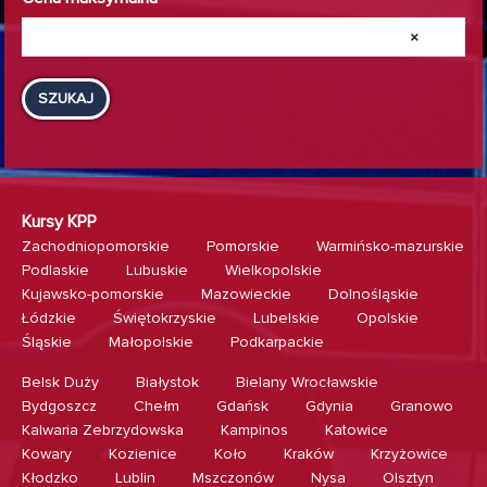
×
SZUKAJ
Kursy KPP
Zachodniopomorskie
Pomorskie
Warmińsko-mazurskie
Podlaskie
Lubuskie
Wielkopolskie
Kujawsko-pomorskie
Mazowieckie
Dolnośląskie
Łódzkie
Świętokrzyskie
Lubelskie
Opolskie
Śląskie
Małopolskie
Podkarpackie
Belsk Duży
Białystok
Bielany Wrocławskie
Bydgoszcz
Chełm
Gdańsk
Gdynia
Granowo
Kalwaria Zebrzydowska
Kampinos
Katowice
Kowary
Kozienice
Koło
Kraków
Krzyżowice
Kłodzko
Lublin
Mszczonów
Nysa
Olsztyn