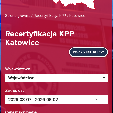
Strona główna
/
Recertyfikacja KPP
/ Katowice
Recertyfikacja KPP
Katowice
WSZYSTKIE KURSY
Województwo
Województwo
Zakres dat
×
Cena maksymalna