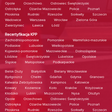
Opole
Orzechowo
Ostrowiec Świętokrzyski
Ostrołęka
Ożarów Mazowiecki
Police
Poznań
Płoskinia
Rudniki
Rzeszów
Sorkwity
Szczecin
Wadowice
Warszawa
Wrocław
Zielona Góra
Zwierzyniec
Ławica
Łódź
Recertyfikacja KPP
Zachodniopomorskie
Pomorskie
Warmińsko-mazurskie
Podlaskie
Lubuskie
Wielkopolskie
Kujawsko-pomorskie
Mazowieckie
Dolnośląskie
Łódzkie
Świętokrzyskie
Lubelskie
Opolskie
Śląskie
Małopolskie
Podkarpackie
Belsk Duży
Białystok
Bielany Wrocławskie
Bydgoszcz
Chełm
Gdańsk
Gdynia
Granowo
Kalwaria Zebrzydowska
Kampinos
Katowice
Kowary
Kozienice
Koło
Kraków
Krzyżowice
Kłodzko
Lublin
Mszczonów
Nysa
Olsztyn
Opole
Orzechowo
Ostrowiec Świętokrzyski
Ostrołęka
Ożarów Mazowiecki
Police
Poznań
Płoskinia
Rudniki
Rzeszów
Sorkwity
Szczecin