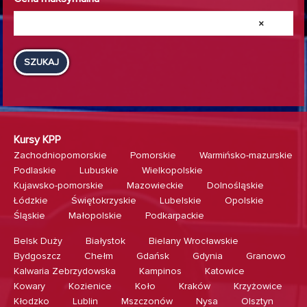
×
SZUKAJ
Kursy KPP
Zachodniopomorskie
Pomorskie
Warmińsko-mazurskie
Podlaskie
Lubuskie
Wielkopolskie
Kujawsko-pomorskie
Mazowieckie
Dolnośląskie
Łódzkie
Świętokrzyskie
Lubelskie
Opolskie
Śląskie
Małopolskie
Podkarpackie
Belsk Duży
Białystok
Bielany Wrocławskie
Bydgoszcz
Chełm
Gdańsk
Gdynia
Granowo
Kalwaria Zebrzydowska
Kampinos
Katowice
Kowary
Kozienice
Koło
Kraków
Krzyżowice
Kłodzko
Lublin
Mszczonów
Nysa
Olsztyn