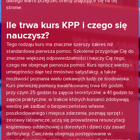
dlatego warto przejrzeć oferty znajdujące się na tej
stronie.
Ile trwa kurs KPP i czego się
nauczysz?
Tego rodzaju kurs ma znacznie szerszy zakres niż
standardowa pierwsza pomoc. Szkolenie przygotuje Cię do
znacznie większej odpowiedzialności i nauczy Cię tego,
czego nie obejmuje pierwsza pomoc. Kurs oprócz wiedzy i
umiejętności daje też mnóstwo satysfakcji, a także
możliwość poznania wielu ciekawych ludzi ze środowiska.
Kurs pierwszej pomocy kwalifikowanej trwa 66 godzin,
przy czym 25 godzin to zajęcia teoretyczne, a 41 godzin to
zajęcia praktyczne, w trakcie których kursanci zdobywają
wiedzę jak zadbać o bezpieczeństwo własne,
poszkodowanego i miejsca zdarzenia, poznają sprzęt i
zestawy ratownicze, uczą się prowadzenia resuscytacji
krążeniowo-oddechowej u dorosłych i dzieci czy zasad
defibrylacji. Ćwiczenia obejmują postępowanie w