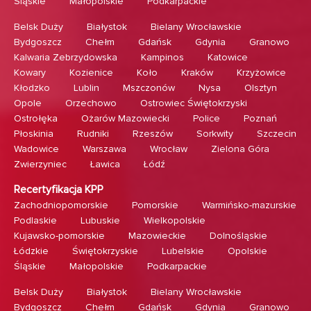
Śląskie
Małopolskie
Podkarpackie
Belsk Duży
Białystok
Bielany Wrocławskie
Bydgoszcz
Chełm
Gdańsk
Gdynia
Granowo
Kalwaria Zebrzydowska
Kampinos
Katowice
Kowary
Kozienice
Koło
Kraków
Krzyżowice
Kłodzko
Lublin
Mszczonów
Nysa
Olsztyn
Opole
Orzechowo
Ostrowiec Świętokrzyski
Ostrołęka
Ożarów Mazowiecki
Police
Poznań
Płoskinia
Rudniki
Rzeszów
Sorkwity
Szczecin
Wadowice
Warszawa
Wrocław
Zielona Góra
Zwierzyniec
Ławica
Łódź
Recertyfikacja KPP
Zachodniopomorskie
Pomorskie
Warmińsko-mazurskie
Podlaskie
Lubuskie
Wielkopolskie
Kujawsko-pomorskie
Mazowieckie
Dolnośląskie
Łódzkie
Świętokrzyskie
Lubelskie
Opolskie
Śląskie
Małopolskie
Podkarpackie
Belsk Duży
Białystok
Bielany Wrocławskie
Bydgoszcz
Chełm
Gdańsk
Gdynia
Granowo