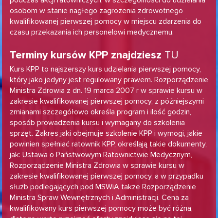
podczas akcji ratowniczych, w szczególności do udzielania
osobom w stanie nagłego zagrożenia zdrowotnego
kwalifikowanej pierwszej pomocy w miejscu zdarzenia do
czasu przekazania ich personelowi medycznemu.
TU
Terminy kursów KPP znajdziesz
Kurs KPP to najszerszy kurs udzielania pierwszej pomocy,
który jako jedyny jest regulowany prawem. Rozporządzenie
Ministra Zdrowia z dn. 19 marca 2007 r w sprawie kursu w
zakresie kwalifikowanej pierwszej pomocy, z późniejszymi
zmianami szczegółowo określa program i ilość godzin,
sposób prowadzenia kursu i wymagany do szkolenia
sprzęt. Zakres jaki obejmuje szkolenie KPP i wymogi, jakie
powinien spełniać ratownik KPP, określają takie dokumenty,
jak: Ustawa o Państwowym Ratownictwie Medycznym,
Rozporządzenie Ministra Zdrowia w sprawie kursu w
zakresie kwalifikowanej pierwszej pomocy, a w przypadku
służb podlegających pod MSWiA także Rozporządzenie
Ministra Spraw Wewnętrznych i Administracji. Cena za
kwalifikowany kurs pierwszej pomocy może być różna,