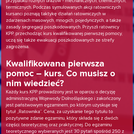
przypadku różnych urazów - mechanicznych, chemicznych,
termicznych. Podczas symulowanych akcji ratowniczych
kursanci poznają taktykę działań ratowniczych w
zdarzeniach masowych, mnogich, pojedynczych, a także
zasady segregacji poszkodowanych. Przyszli ratownicy
KPP, przechodząc kurs kwalifikowanej pierwszej pomocy,
uczą się także ewakuacji poszkodowanych ze strefy
zagrożenia.
Kwalifikowana pierwsza
pomoc – kurs. Co musisz o
nim wiedzieć?
Każdy kurs KPP prowadzony jest w oparciu o decyzję
administracyjną Wojewody Dolnośląskiego i zakończony
jest państwowym egzaminem, po którym uzyskuje się
tytuł „Ratownika”. Cena, za uzyskanie tego tytułu to
pozytywne zdanie egzaminu, który składa się z dwóch
części: teoretycznej oraz praktycznej. Do egzaminu
teoretycznego wybieranych jest 30 pytań spośród 250 z