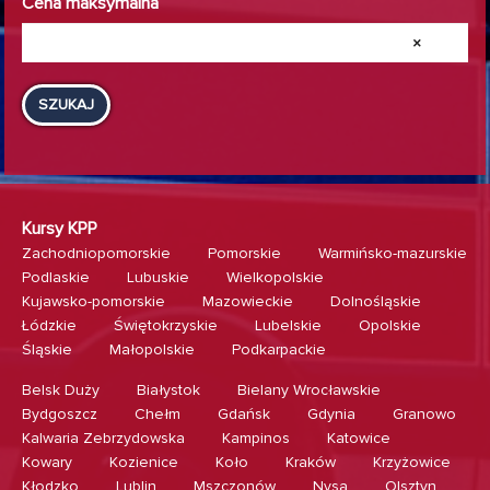
Cena maksymalna
×
SZUKAJ
Kursy KPP
Zachodniopomorskie
Pomorskie
Warmińsko-mazurskie
Podlaskie
Lubuskie
Wielkopolskie
Kujawsko-pomorskie
Mazowieckie
Dolnośląskie
Łódzkie
Świętokrzyskie
Lubelskie
Opolskie
Śląskie
Małopolskie
Podkarpackie
Belsk Duży
Białystok
Bielany Wrocławskie
Bydgoszcz
Chełm
Gdańsk
Gdynia
Granowo
Kalwaria Zebrzydowska
Kampinos
Katowice
Kowary
Kozienice
Koło
Kraków
Krzyżowice
Kłodzko
Lublin
Mszczonów
Nysa
Olsztyn