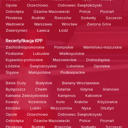
Opole
Orzechowo
Ostrowiec Świętokrzyski
Ostrołęka
Ożarów Mazowiecki
Police
Poznań
Płoskinia
Rudniki
Rzeszów
Sorkwity
Szczecin
Wadowice
Warszawa
Wrocław
Zielona Góra
Zwierzyniec
Ławica
Łódź
Recertyfikacja KPP
Zachodniopomorskie
Pomorskie
Warmińsko-mazurskie
Podlaskie
Lubuskie
Wielkopolskie
Kujawsko-pomorskie
Mazowieckie
Dolnośląskie
Łódzkie
Świętokrzyskie
Lubelskie
Opolskie
Śląskie
Małopolskie
Podkarpackie
Belsk Duży
Białystok
Bielany Wrocławskie
Bydgoszcz
Chełm
Gdańsk
Gdynia
Granowo
Kalwaria Zebrzydowska
Kampinos
Katowice
Kowary
Kozienice
Koło
Kraków
Krzyżowice
Kłodzko
Lublin
Mszczonów
Nysa
Olsztyn
Opole
Orzechowo
Ostrowiec Świętokrzyski
Ostrołęka
Ożarów Mazowiecki
Police
Poznań
Płoskinia
Rudniki
Rzeszów
Sorkwity
Szczecin